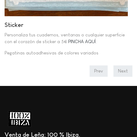
Sticker
Personaliza tus cuadernos, ventanas o cualquier superficie
con el corazón de sticker a 5€
PINCHA AQUÍ
.
Pegatinas autoadhesivas de colores variados
Prev
Next
Venta de Leña: 100 % Ibiza