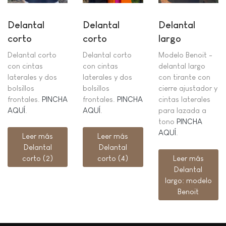
Delantal
Delantal
Delantal
corto
corto
largo
Delantal corto
Delantal corto
Modelo Benoit -
con cintas
con cintas
delantal largo
laterales y dos
laterales y dos
con tirante con
bolsillos
bolsillos
cierre ajustador y
frontales.
PINCHA
frontales.
PINCHA
cintas laterales
AQUÍ
.
AQUÍ
.
para lazada a
tono
PINCHA
AQUÍ
.
Leer más
Leer más
Delantal
Delantal
corto (2)
corto (4)
Leer más
Delantal
largo: modelo
Benoit