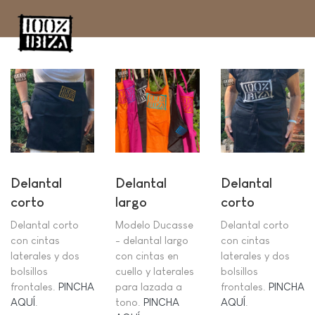
Delantal
Delantal
Delantal
corto
largo
corto
Delantal corto
Modelo Ducasse
Delantal corto
con cintas
- delantal largo
con cintas
laterales y dos
con cintas en
laterales y dos
bolsillos
cuello y laterales
bolsillos
frontales.
PINCHA
para lazada a
frontales.
PINCHA
AQUÍ
.
tono.
PINCHA
AQUÍ
.