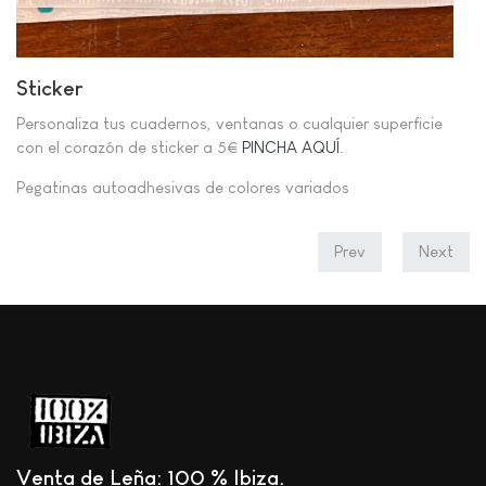
Sticker
Personaliza tus cuadernos, ventanas o cualquier superficie
con el corazón de sticker a 5€
PINCHA AQUÍ
.
Pegatinas autoadhesivas de colores variados
Prev
Next
Venta de Leña: 100 % Ibiza