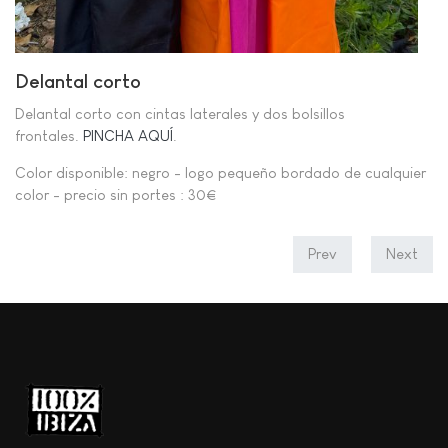
Delantal corto
Delantal corto con cintas laterales y dos bolsillos
frontales.
PINCHA AQUÍ
.
Color disponible: negro - logo pequeño bordado de cualquier
color - precio sin portes : 30€
Prev
Next