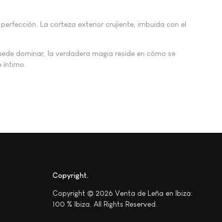
 perfección. La corteza exterior crujiente, imbuida con el
puede dominar, la verdadera magia reside en cómo se
 íntimo.
Copyright
Copyright © 2026 Venta de Leña en Ibiza:
100 % Ibiza. All Rights Reserved.