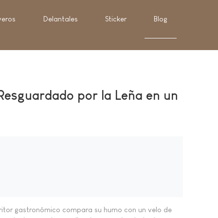
veros
Delantales
Sticker
Blog
o Resguardado por la Leña en un
escritor gastronómico compara su humo con un velo de