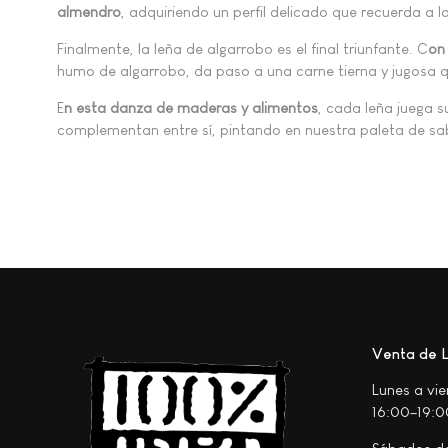
almendro
, adquiriendo un perfil delicado que recuerda a l
Finalmente, la leña de algarrobo es el final triunfante. C
on
humo de algarrobo, da paso a una carne tierna y jugosa qu
E
n esta danza de maderas y alimentos
, cada leña juega 
complementan entre sí, pintando en nuestra paleta de sa
Venta de L
Lunes a vi
16:00–19:0