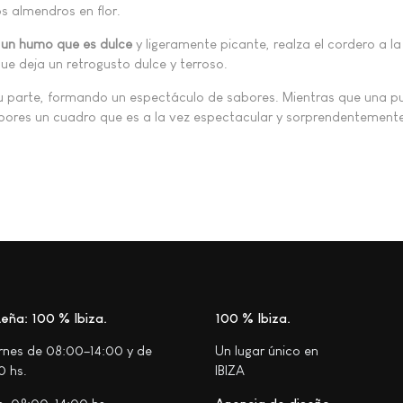
os almendros en flor.
 un humo que es dulce
y ligeramente picante, realza el cordero a la
e deja un retrogusto dulce y terroso.
su parte, formando un espectáculo de sabores. Mientras que una 
bores un cuadro que es a la vez espectacular y sorprendentemente
eña: 100 % Ibiza
100 % Ibiza
ernes de 08:00–14:00 y de
Un lugar único en
0 hs.
IBIZA