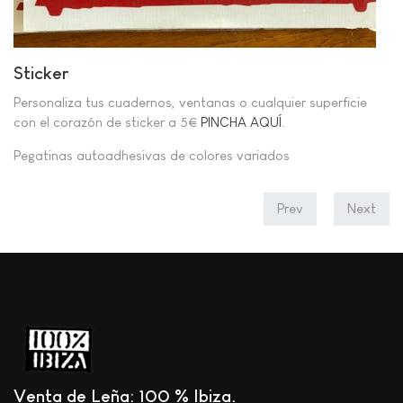
Sticker
Personaliza tus cuadernos, ventanas o cualquier superficie
con el corazón de sticker a 5€
PINCHA AQUÍ
.
Pegatinas autoadhesivas de colores variados
Prev
Next
Venta de Leña: 100 % Ibiza