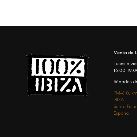
Venta de L
Lunes a vi
16:00–19:0
Sábados de
PM-810, km
IBIZA
Santa Eulari
España